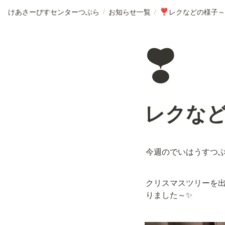
けあさーびすセンターつぶら
/
お知らせ一覧
/
レクなどの様子～
❣️
❣️
レクな
今週のでいはうすつぶ
クリスマスツリーを出
りました～✨